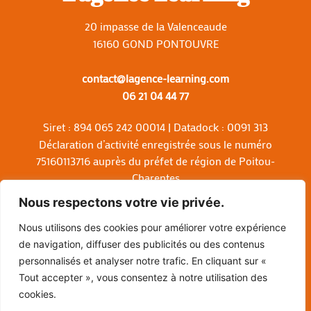
20 impasse de la Valenceaude
16160 GOND PONTOUVRE
contact@lagence-learning.com
06 21 04 44 77
Siret : 894 065 242 00014 | Datadock : 0091 313
Déclaration d’activité enregistrée sous le numéro
75160113716 auprès du préfet de région de Poitou-
Charentes
Cet enregistrement ne vaut pas agrément de l’Etat et ne
Nous respectons votre vie privée.
délivre aucun diplôme
Depuis janvier 2023, 67 stagiaires et 95.71% de
Nous utilisons des cookies pour améliorer votre expérience
satisfaction stagiaire
de navigation, diffuser des publicités ou des contenus
personnalisés et analyser notre trafic. En cliquant sur «
Tout accepter », vous consentez à notre utilisation des
Mentions Légales
–
Conditions générales des ventes –
cookies.
Certificat Qualiopi
–
Contact